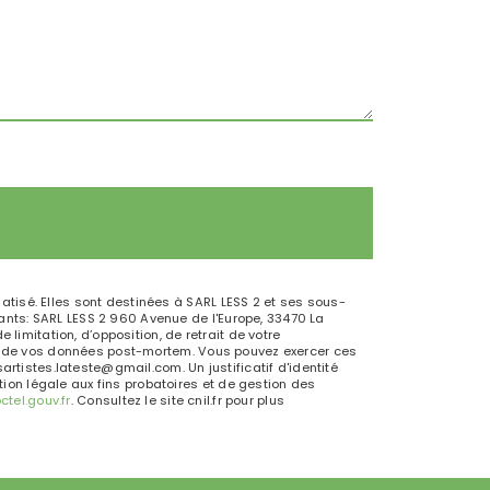
tisé. Elles sont destinées à SARL LESS 2 et ses sous-
nts: SARL LESS 2 960 Avenue de l'Europe, 33470 La
limitation, d’opposition, de retrait de votre
ort de vos données post-mortem. Vous pouvez exercer ces
artistes.lateste@gmail.com. Un justificatif d'identité
on légale aux fins probatoires et de gestion des
octel.gouv.fr
. Consultez le site cnil.fr pour plus