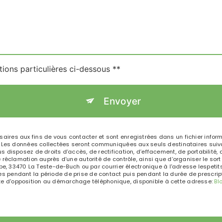
tions particulières ci-dessous **
Envoyer
es aux fins de vous contacter et sont enregistrées dans un fichier informa
. Les données collectées seront communiquées aux seuls destinataires suiva
isposez de droits d’accès, de rectification, d’effacement, de portabilité, de 
 réclamation auprès d’une autorité de contrôle, ainsi que d’organiser le s
pe, 33470 La Teste-de-Buch ou par courrier électronique à l'adresse lespetits
pendant la période de prise de contact puis pendant la durée de prescripti
liste d'opposition au démarchage téléphonique, disponible à cette adresse:
Bl