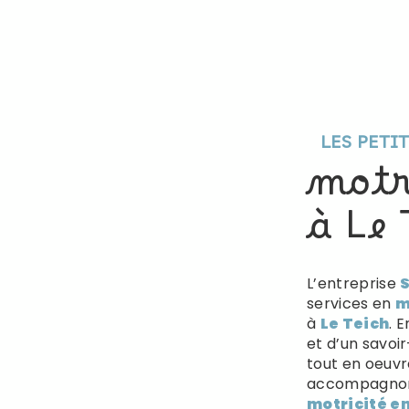
LES PETI
motr
à Le 
L’entreprise
S
services en
m
à
Le Teich
. 
et d’un savoi
tout en oeuvr
accompagnons
motricité e