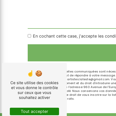
En cochant cette case, j'accepte les condi
** Les données personnelles communiquées sont nécessair
traitants dans le seul but de répondre à votre message
Teste-de-Buch lespetitsartistes.lateste@gmail.com. Vous d
Ce site utilise des cookies
consentement à tout moment et du droit d’introduire une
droits par voie postale à l'adresse 960 Avenue de l'Euro
et vous donne le contrôle
pourra vous être demandé. Nous conservons vos données 
sur ceux que vous
contentieux. Vous avez le droit de vous inscrire sur la 
souhaitez activer
d’informations sur vos droits.
Tout accepter