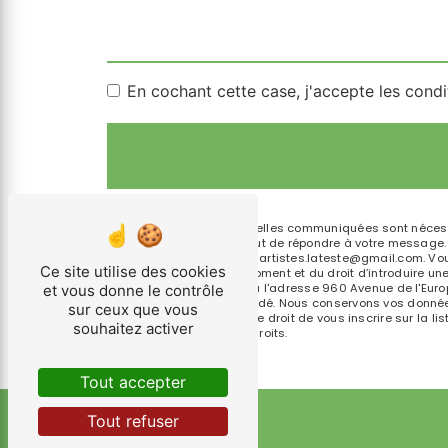
En cochant cette case, j'accepte les condi
** Les données personnelles communiquées sont nécessair
traitants dans le seul but de répondre à votre message
Teste-de-Buch lespetitsartistes.lateste@gmail.com. Vous d
Ce site utilise des cookies
consentement à tout moment et du droit d’introduire une
droits par voie postale à l'adresse 960 Avenue de l'Euro
et vous donne le contrôle
pourra vous être demandé. Nous conservons vos données 
sur ceux que vous
contentieux. Vous avez le droit de vous inscrire sur la 
souhaitez activer
d’informations sur vos droits.
Tout accepter
Tout refuser