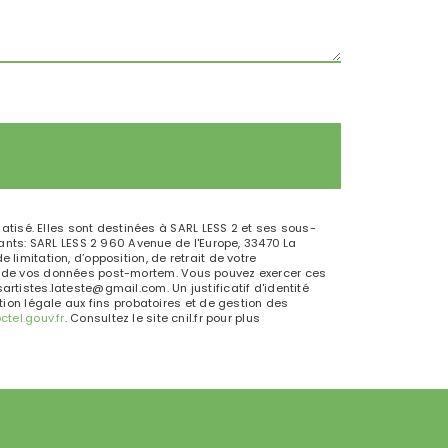
tisé. Elles sont destinées à SARL LESS 2 et ses sous-
nts: SARL LESS 2 960 Avenue de l'Europe, 33470 La
limitation, d’opposition, de retrait de votre
ort de vos données post-mortem. Vous pouvez exercer ces
artistes.lateste@gmail.com. Un justificatif d'identité
on légale aux fins probatoires et de gestion des
octel.gouv.fr
. Consultez le site cnil.fr pour plus