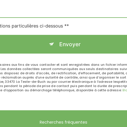
tions particulières ci-dessous **
Envoyer
es aux fins de vous contacter et sont enregistrées dans un fichier informa
. Les données collectées seront communiquées aux seuls destinataires suiva
isposez de droits d’accès, de rectification, d’effacement, de portabilité, de 
 réclamation auprès d’une autorité de contrôle, ainsi que d’organiser le s
pe, 33470 La Teste-de-Buch ou par courrier électronique à l'adresse lespetits
pendant la période de prise de contact puis pendant la durée de prescripti
liste d'opposition au démarchage téléphonique, disponible à cette adresse:
Bl
Recherches fréquentes