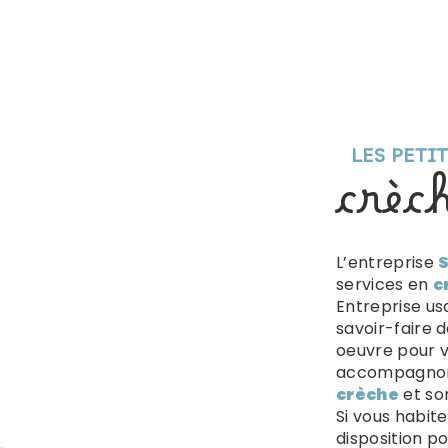
LES PETI
crèc
L’entreprise
S
services en
c
Entreprise us
savoir-faire 
oeuvre pour v
accompagnons
crèche
et so
Si vous habit
disposition p