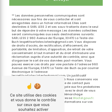
** Les données personnelles communiquées sont
nécessaires aux fins de vous contacter et sont
enregistrées dans un fichier informatisé. Elles sont
destinées à SARL LESS 2 et ses sous-traitants dans le seul
but de répondre à votre message. Les données collectées
seront communiquées aux seuls destinataires suivants:
SARL LESS 2 960 Avenue de l'Europe, 33470 La Teste-de-
Buch lespetitsartistes.lateste@gmail.com. Vous disposez
de droits d’accès, de rectification, d’effacement, de
portabilité, de limitation, d’opposition, de retrait de votre
consentement à tout moment et du droit d’introduire une
réclamation auprès d’une autorité de contrôle, ainsi que
d’organiser le sort de vos données post-mortem. Vous
pouvez exercer ces droits par voie postale à l'adresse 960
Avenue de l'Europe, 33470 La Teste-de-Buch ou par courrier
électronique à l'adresse
lespetitsartistes.lateste@gmail.com. Un justificatif
d'identité pourra vous être demandé. Nous conservons vos
données pendant la période de prise de contact puis
pendant la durée de prescription légale aux fins probatoires
et de gestion des contentieux. Vous avez le droit de vous
inscrire sur la liste d'opposition au démarchage
Ce site utilise des cookies
téléphonique, disponible à cette adresse:
Bloctel.gouv.fr
.
et vous donne le contrôle
Consultez le site cnil.fr pour plus d’informations sur vos
sur ceux que vous
droits.
souhaitez activer