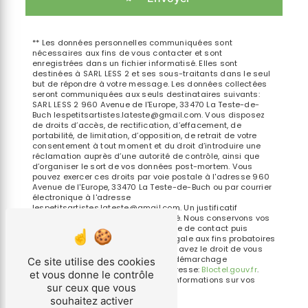
** Les données personnelles communiquées sont
nécessaires aux fins de vous contacter et sont
enregistrées dans un fichier informatisé. Elles sont
destinées à SARL LESS 2 et ses sous-traitants dans le seul
but de répondre à votre message. Les données collectées
seront communiquées aux seuls destinataires suivants:
SARL LESS 2 960 Avenue de l'Europe, 33470 La Teste-de-
Buch lespetitsartistes.lateste@gmail.com. Vous disposez
de droits d’accès, de rectification, d’effacement, de
portabilité, de limitation, d’opposition, de retrait de votre
consentement à tout moment et du droit d’introduire une
réclamation auprès d’une autorité de contrôle, ainsi que
d’organiser le sort de vos données post-mortem. Vous
pouvez exercer ces droits par voie postale à l'adresse 960
Avenue de l'Europe, 33470 La Teste-de-Buch ou par courrier
électronique à l'adresse
lespetitsartistes.lateste@gmail.com. Un justificatif
d'identité pourra vous être demandé. Nous conservons vos
données pendant la période de prise de contact puis
pendant la durée de prescription légale aux fins probatoires
et de gestion des contentieux. Vous avez le droit de vous
inscrire sur la liste d'opposition au démarchage
Ce site utilise des cookies
téléphonique, disponible à cette adresse:
Bloctel.gouv.fr
.
et vous donne le contrôle
Consultez le site cnil.fr pour plus d’informations sur vos
sur ceux que vous
droits.
souhaitez activer