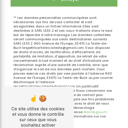
** Les données personnelles communiquées sont
nécessaires aux fins de vous contacter et sont
enregistrées dans un fichier informatisé. Elles sont
destinées à SARL LESS 2 et ses sous-traitants dans le seul
but de répondre à votre message. Les données collectées
seront communiquées aux seuls destinataires suivants:
SARL LESS 2 960 Avenue de l'Europe, 33470 La Teste-de-
Buch lespetitsartistes.lateste@gmail.com. Vous disposez
de droits d’accès, de rectification, d’effacement, de
portabilité, de limitation, d’opposition, de retrait de votre
consentement à tout moment et du droit d’introduire une
réclamation auprès d’une autorité de contrôle, ainsi que
d’organiser le sort de vos données post-mortem. Vous
pouvez exercer ces droits par voie postale à l'adresse 960
Avenue de l'Europe, 33470 La Teste-de-Buch ou par courrier
électronique à l'adresse
lespetitsartistes.lateste@gmail.com. Un justificatif
d'identité pourra vous être demandé. Nous conservons vos
données pendant la période de prise de contact puis
pendant la durée de prescription légale aux fins probatoires
et de gestion des contentieux. Vous avez le droit de vous
inscrire sur la liste d'opposition au démarchage
Ce site utilise des cookies
téléphonique, disponible à cette adresse:
Bloctel.gouv.fr
.
et vous donne le contrôle
Consultez le site cnil.fr pour plus d’informations sur vos
sur ceux que vous
droits.
souhaitez activer